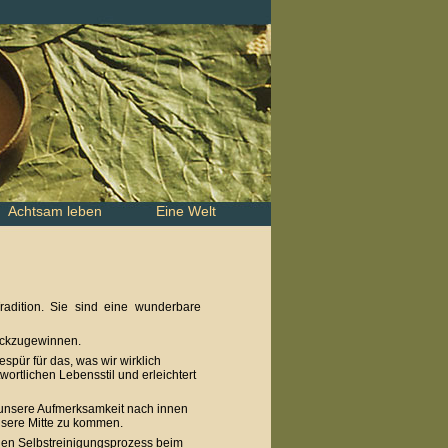
Achtsam leben
Eine Welt
adition. Sie sind eine wunderbare
rückzugewinnen.
pür für das, was wir wirklich
wortlichen Lebensstil und erleichtert
 unsere Aufmerksamkeit nach innen
nsere Mitte zu kommen.
 den Selbstreinigungsprozess beim