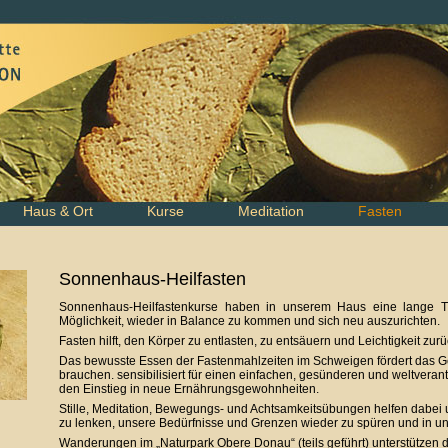
Haus & Ort
Kurse
Meditation
Fasten
Sonnenhaus-Heilfasten
Sonnenhaus-Heilfastenkurse haben in unserem Haus eine lange Tr
Möglichkeit, wieder in Balance zu kommen und sich neu auszurichten.
Fasten hilft, den Körper zu entlasten, zu entsäuern und Leichtigkeit zu
Das bewusste Essen der Fastenmahlzeiten im Schweigen fördert das Ges
brauchen. sensibilisiert für einen einfachen, gesünderen und weltverant
den Einstieg in neue Ernährungsgewohnheiten.
Stille, Meditation, Bewegungs- und Achtsamkeitsübungen helfen dabei
zu lenken, unsere Bedürfnisse und Grenzen wieder zu spüren und in u
Wanderungen im „Naturpark Obere Donau“ (teils geführt) unterstützen