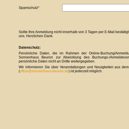
Pflichtfeld
Spamschutz
*
Sollte Ihre Anmeldung nicht innerhalb von 3 Tagen per E-Mail bestätigt
uns. Herzlichen Dank.
Datenschutz:
Persönliche Daten, die im Rahmen der Online-Buchung/Anmeldun
Sonnenhaus Beuron zur Abwicklung des Buchungs-/Anmeldevo
persönliche Daten nicht an Dritte weitergegeben.
Wir informieren Sie über Veranstaltungen und Neuigkeiten aus de
(
office@sonnenhaus-beuron.de
) ist jederzeit möglich.